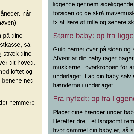
liggende gennem sideliggende h
forsiden og de skrå mavemuskl
måneder, når
fx at lære at trille og senere 
 maven)
Større baby: op fra ligg
 på dine
stkasse, så
Guid barnet over på siden og 
g stræk dine
Afvent at din baby tager bage
ver dit hoved.
musklerne i overkroppen for at
od loftet og
underlaget. Lad din baby selv
r benene ned
hænderne i underlaget.
Fra nyfødt: op fra ligge
r det nemmere
Placer dine hænder under bab
Herefter drej i et langsomt tem
hvor gammel din baby er, så afv