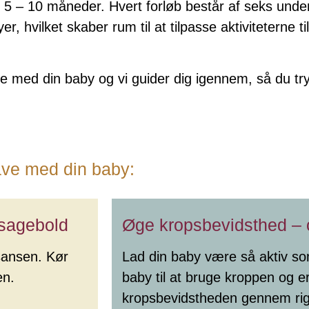
 5 – 10 måneder. Hvert forløb består af seks underv
, hvilket skaber rum til at tilpasse aktiviteterne t
ave med din baby og vi guider dig igennem, så du t
 lave med din baby:
sagebold
Øge kropsbevidsthed – o
sansen. Kør
Lad din baby være så aktiv so
pen.
baby til at bruge kroppen og er
kropsbevidstheden gennem rigt