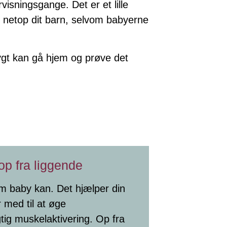
isningsgange. Det er et lille
il netop dit barn, selvom babyerne
rygt kan gå hjem og prøve det
p fra liggende
m baby kan. Det hjælper din
 med til at øge
ig muskelaktivering. Op fra