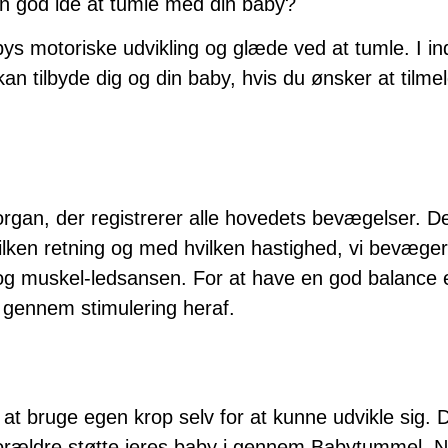
n god idé at tumle med din baby?
bys motoriske udvikling og glæde ved at tumle. I 
 tilbyde dig og din baby, hvis du ønsker at tilmelde
seorgan, der registrerer alle hovedets bevægelser. 
 hvilken retning og med hvilken hastighed, vi bevæge
 og muskel-ledsansen. For at have en god balance er
 gennem stimulering heraf.
 bruge egen krop selv for at kunne udvikle sig. Din
orældre støtte jeres baby i gennem Babytummel. N