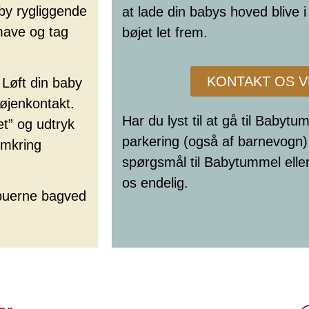
by rygliggende
at lade din babys hoved blive i
mave og tag
bøjet let frem.
KONTAKT OS 
 Løft din baby
øjenkontakt.
Har du lyst til at gå til Babyt
t” og udtryk
parkering (også af barnevogn) 
 omkring
spørgsmål til Babytummel eller
os endelig.
lbuerne bagved