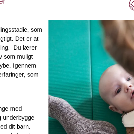
er
lingsstadie, som
gtigt. Det er at
ing. Du lærer
iv som muligt
 krybe. Igennem
erfaringer, som
ange med
og underbygge
ed dit barn.