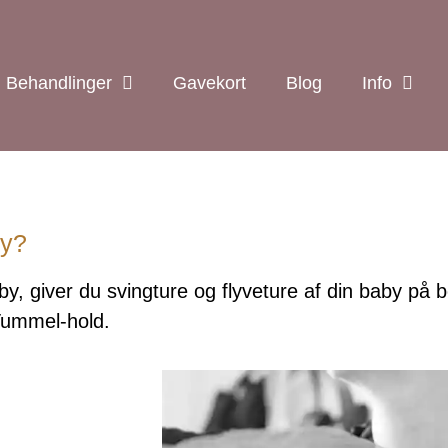
Behandlinger
Gavekort
Blog
Info
by?
by, giver du svingture og flyveture af din baby 
 Tummel-hold.