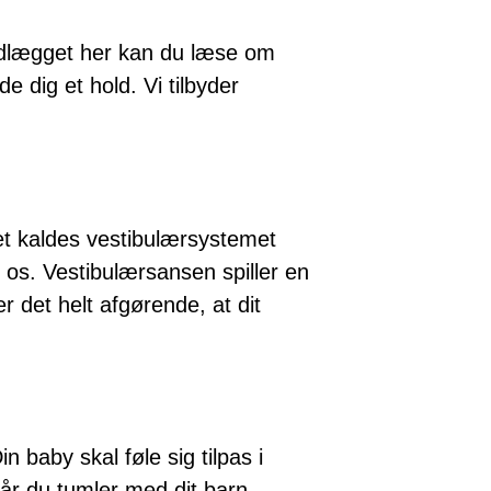
indlægget her kan du læse om
 dig et hold. Vi tilbyder
Det kaldes vestibulærsystemet
r os. Vestibulærsansen spiller en
 det helt afgørende, at dit
 baby skal føle sig tilpas i
år du tumler med dit barn