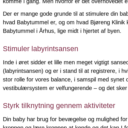
komme i gang. Men hvorfor er det overhovedet e
Der er mange gode grunde til at stimulere din ba
hvad Babytummel er, og om hvad Bjøreng Klinik kan
Babytummel i Århus, lige midt i hjertet af byen.
Stimuler labyrintsansen
Inde i øret sidder et lille men meget vigtigt san
(labyrintsansen) og er i stand til at registrere, i
stor rolle for vores balance, i samspil med synet
vestibulærsystem er velfungerende – og det sker
Styrk tilknytning gennem aktiviteter
Din baby har brug for bevægelse og mulighed for at
kroppen og lære kroppen at kende og det kan I f