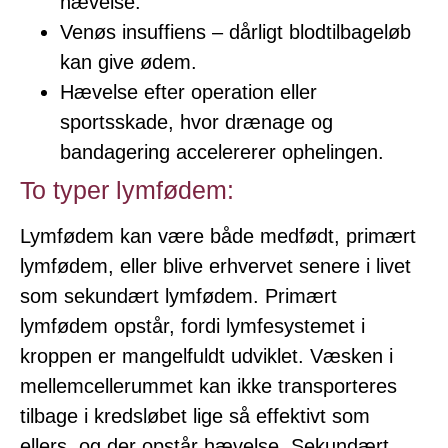
hævelse.
Venøs insuffiens – dårligt blodtilbageløb
kan give ødem.
Hævelse efter operation eller
sportsskade, hvor drænage og
bandagering accelererer ophelingen.
To typer lymfødem:
Lymfødem kan være både medfødt, primært
lymfødem, eller blive erhvervet senere i livet
som sekundært lymfødem. Primært
lymfødem opstår, fordi lymfesystemet i
kroppen er mangelfuldt udviklet. Væsken i
mellemcellerummet kan ikke transporteres
tilbage i kredsløbet lige så effektivt som
ellers, og der opstår hævelse. Sekundært