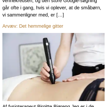
vennekredsen, og den store Google-søgning
går ofte i gang, hvis vi oplever, at de småbørn,
vi sammenligner med, er […]
Arvæv: Det hemmelige gitter
Af fysioterapeut Birgitte Bjøreng Jeg er i de